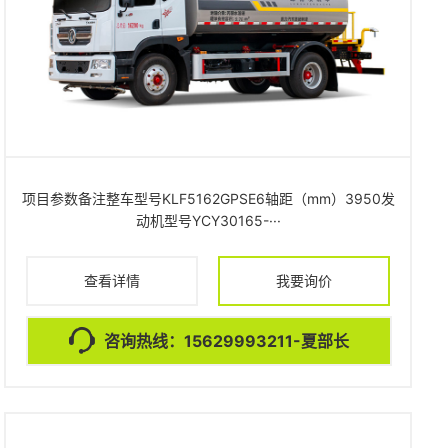
项目参数备注整车型号KLF5162GPSE6轴距（mm）3950发
动机型号YCY30165-···
查看详情
我要询价
咨询热线：15629993211-夏部长