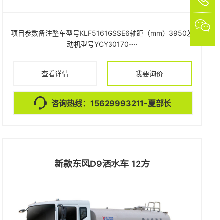
1

项目参数备注整车型号KLF5161GSSE6轴距（mm）3950发
动机型号YCY30170-···
查看详情
我要询价
咨询热线：15629993211-夏部长
新款东风D9洒水车 12方