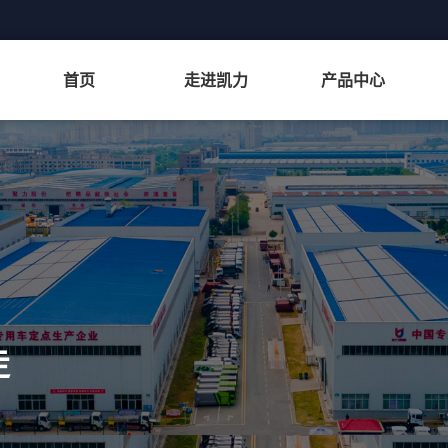
首页
走进凯力
产品中心
约看车
定制方案
索取产品手册
园林绿化系列
洒水车
绿化喷洒车
圾转运系列
通勤旅居系列
道路清扫系列
公路养护系列
新能源
多功能抑尘车
走
物料粉碎车
绿篱修剪车