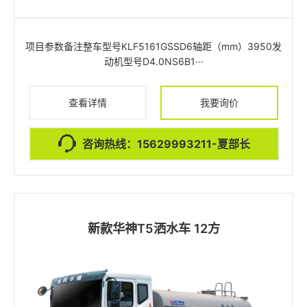
项目参数备注整车型号KLF5161GSSD6轴距（mm）3950发
动机型号D4.0NS6B1···
查看详情
我要询价
咨询热线：15629993211-夏部长
新款华神T5洒水车 12方