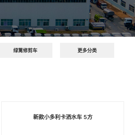
绿篱修剪车
更多分类
新款小多利卡洒水车 5方