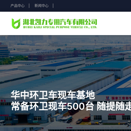
产品中心
新闻中心
预
产品中心
产品中心
关于凯力
新闻中心
园林绿化系列
新闻资讯
站内搜索
湖北凯力专用汽车有限公司是一家具有高度社会责任感的
聚焦凯力动态，分享专汽行业热点——做有责任心的公司
市政环境系列
凯力动态
关于凯力
产、销、研一体化专用车制造厂家
园林绿化系列
凯力动态
行业资讯
消防应急系列
行业资讯
公司简介
市政环境系列
联系我们
华中环卫车现车基地
热门搜索:
园林绿化系列
市政环境系列
消防应急系列
垃
公司简介
环卫系列
消防应急系列
常备环卫现车500台 随提随
垃圾转运系列
维修与保养
维修与保养
垃圾转运系列
通勤旅居系列
通勤旅居系列