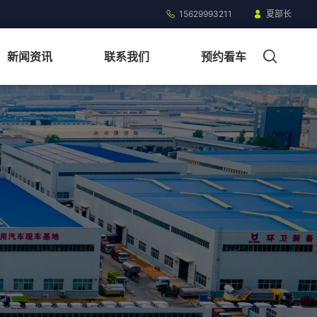
15629993211
夏部长
新闻资讯
联系我们
预约看车
销售顾问：夏部长
15629993211
快捷链接
快捷链接
快捷链接
预约参观
预约参观
预约看车
定制方案
定制方案
定制方案
购买配件
购买配件
购买配件
系列
微型电动
服务热线
服务热线
服务热线
15629993211
15629993211
15629993211
夏部长
夏部长
夏部长