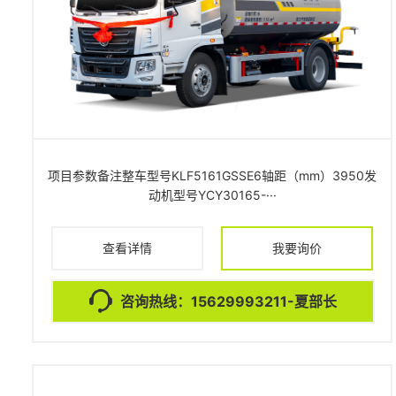
项目参数备注整车型号KLF5161GSSE6轴距（mm）3950发
动机型号YCY30165-···
查看详情
我要询价
咨询热线：15629993211-夏部长