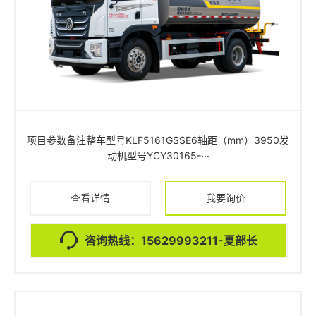
项目参数备注整车型号KLF5161GSSE6轴距（mm）3950发
动机型号YCY30165-···
查看详情
我要询价
咨询热线：15629993211-夏部长