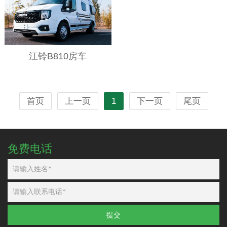
江铃B810房车
首页
上一页
1
下一页
尾页
免费电话
提交